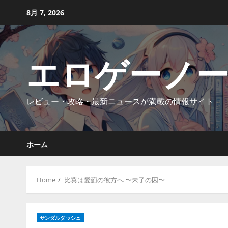
Skip
8月 7, 2026
to
content
エロゲーノ
レビュー・攻略・最新ニュースが満載の情報サイト
ホーム
Home
比翼は愛薊の彼方へ 〜未了の因〜
サンダルダッシュ