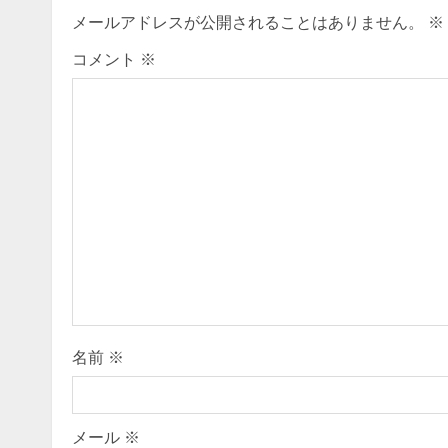
i
メールアドレスが公開されることはありません。
※
n
コメント
※
u
e
R
e
a
d
i
名前
※
n
メール
※