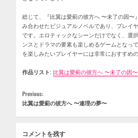
総じて、『比翼は愛薊の彼方へ 〜未了の因〜
み合わせたビジュアルノベルであり、プレイ
です。エロティックなシーンだけでなく、選
ンスとドラマの要素も楽しめるゲームとなっ
を楽しみたいプレイヤーには非常におすすめ
作品リスト
:
比翼は愛薊の彼方へ 〜未了の因〜
C
Previous:
比翼は愛薊の彼方へ 〜連理の夢〜
o
n
t
コメントを残す