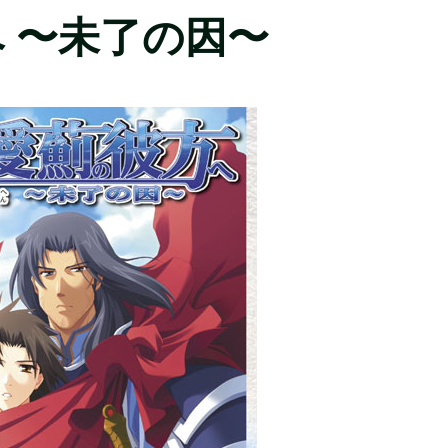
 〜未了の因〜