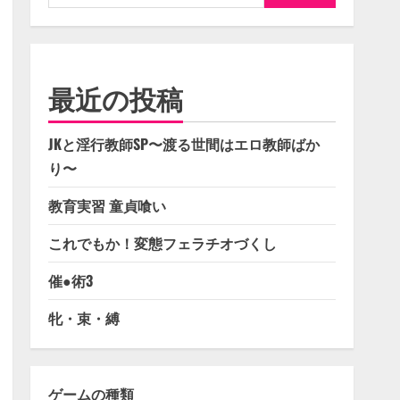
索:
最近の投稿
JKと淫行教師SP〜渡る世間はエロ教師ばか
り〜
教育実習 童貞喰い
これでもか！変態フェラチオづくし
催●術3
牝・束・縛
ゲームの種類