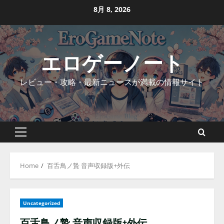
Skip
8月 8, 2026
to
content
エロゲーノート
レビュー・攻略・最新ニュースが満載の情報サイト
Primary
Menu
Home
百舌鳥ノ贄 音声収録版+外伝
Uncategorized
百舌鳥ノ贄 音声収録版+外伝