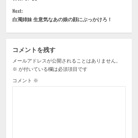
o
Next:
n
白濁姉妹 生意気なあの娘の顔にぶっかけろ！
t
i
コメントを残す
n
メールアドレスが公開されることはありません。
u
※
が付いている欄は必須項目です
e
コメント
※
R
e
a
d