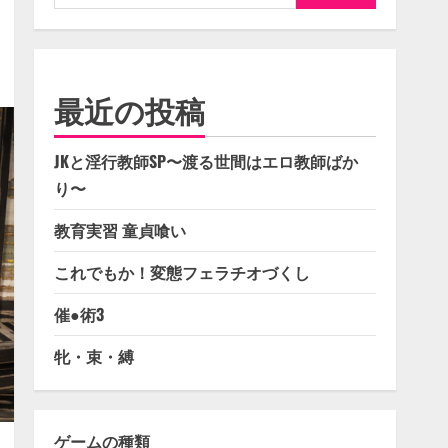
索:
最近の投稿
JKと淫行教師SP〜渡る世間はエロ教師ばか
り〜
教育実習 童貞喰い
これでもか！変態フェラチオづくし
催●術3
牝・束・縛
ゲームの種類