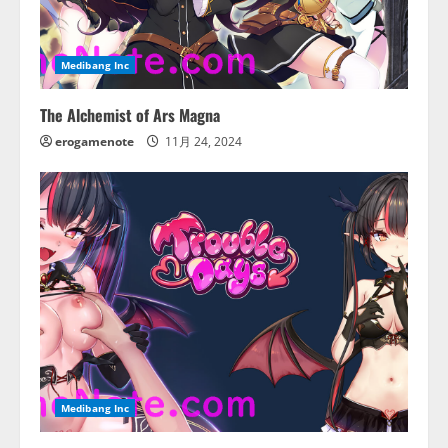
Medibang Inc
The Alchemist of Ars Magna
erogamenote
11月 24, 2024
Medibang Inc