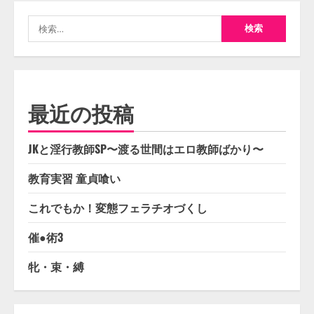
検
索:
最近の投稿
JKと淫行教師SP〜渡る世間はエロ教師ばかり〜
教育実習 童貞喰い
これでもか！変態フェラチオづくし
催●術3
牝・束・縛