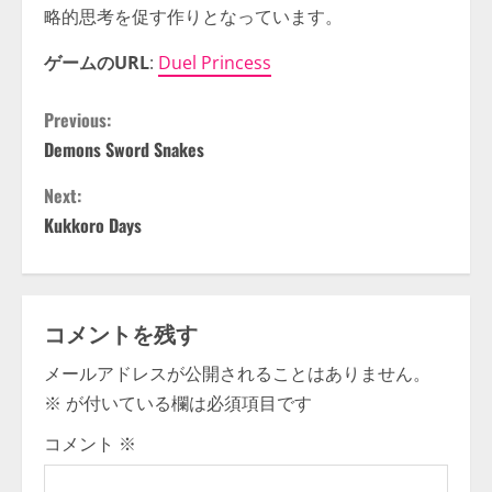
略的思考を促す作りとなっています。
ゲームのURL
:
Duel Princess
C
Previous:
Demons Sword Snakes
o
Next:
n
Kukkoro Days
t
i
コメントを残す
n
メールアドレスが公開されることはありません。
u
※
が付いている欄は必須項目です
e
コメント
※