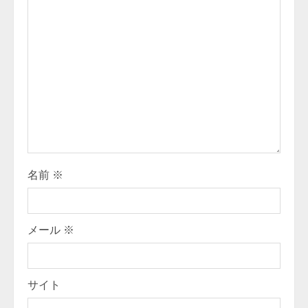
R
e
a
d
i
n
g
名前
※
メール
※
サイト