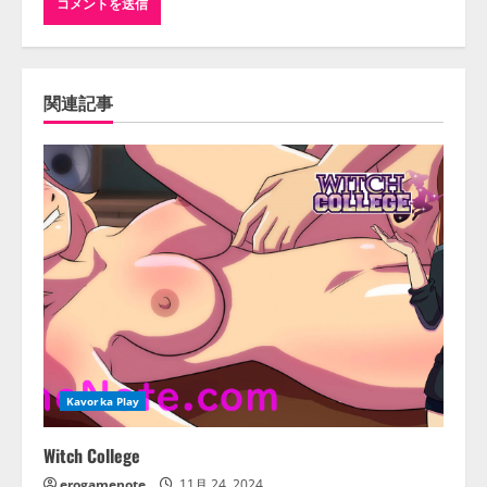
関連記事
Kavorka Play
Witch College
erogamenote
11月 24, 2024