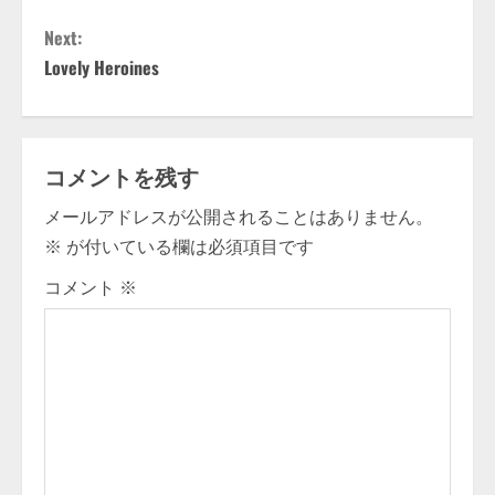
C
Next:
o
Lovely Heroines
n
t
コメントを残す
i
メールアドレスが公開されることはありません。
※
が付いている欄は必須項目です
n
コメント
※
u
e
R
e
a