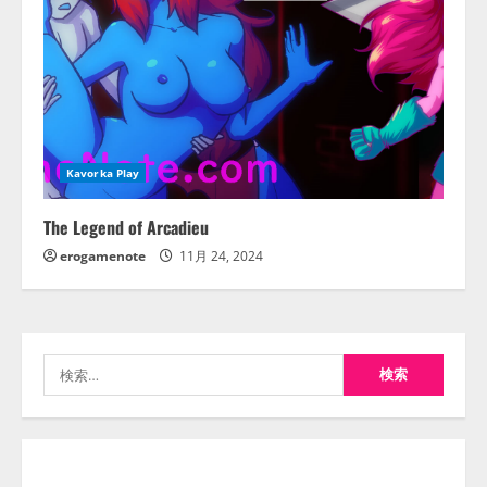
Kavorka Play
The Legend of Arcadieu
erogamenote
11月 24, 2024
検
索: