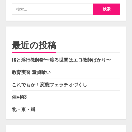
検
索:
最近の投稿
JKと淫行教師SP〜渡る世間はエロ教師ばかり〜
教育実習 童貞喰い
これでもか！変態フェラチオづくし
催●術3
牝・束・縛