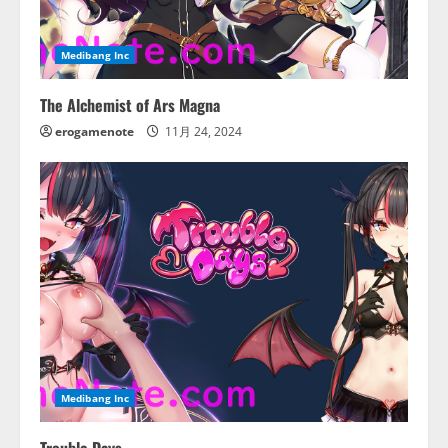
Medibang Inc
The Alchemist of Ars Magna
erogamenote
11月 24, 2024
Medibang Inc
Trouble Days