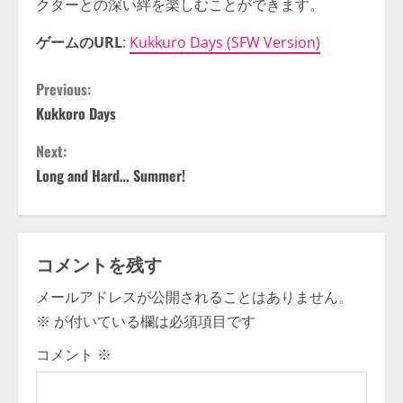
クターとの深い絆を楽しむことができます。
ゲームのURL
:
Kukkuro Days (SFW Version)
C
Previous:
Kukkoro Days
o
Next:
n
Long and Hard… Summer!
t
i
コメントを残す
n
メールアドレスが公開されることはありません。
u
※
が付いている欄は必須項目です
e
コメント
※
R