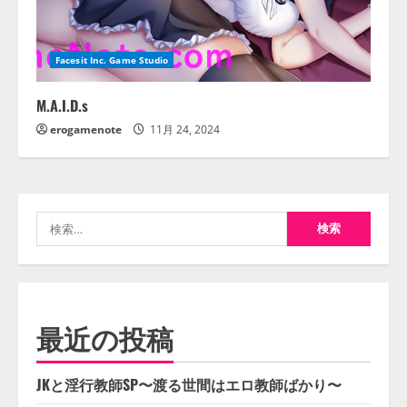
Facesit Inc. Game Studio
M.A.I.D.s
erogamenote
11月 24, 2024
検
索:
最近の投稿
JKと淫行教師SP〜渡る世間はエロ教師ばかり〜