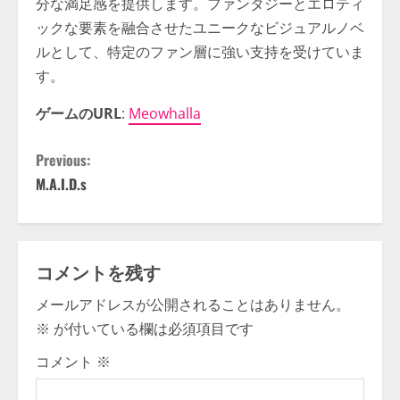
分な満足感を提供します。ファンタジーとエロティ
ックな要素を融合させたユニークなビジュアルノベ
ルとして、特定のファン層に強い支持を受けていま
す。
ゲームのURL
:
Meowhalla
C
Previous:
M.A.I.D.s
o
n
t
コメントを残す
メールアドレスが公開されることはありません。
i
※
が付いている欄は必須項目です
n
コメント
※
u