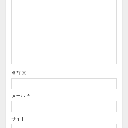
e
R
e
a
d
i
名前
※
n
g
メール
※
サイト