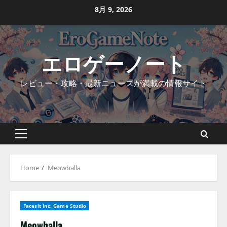
Skip
8月 9, 2026
to
content
エロゲーノート
レビュー・攻略・最新ニュースが満載の情報サイト
Primary
Menu
Home
Meowhalla
Facesit Inc. Game Studio
Meowhalla