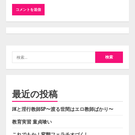
検
索:
最近の投稿
JKと淫行教師SP〜渡る世間はエロ教師ばかり〜
教育実習 童貞喰い
これでもか！変態フェラチオづくし