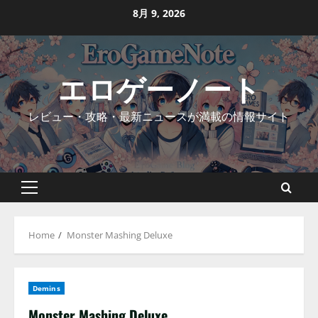
Skip
8月 9, 2026
to
content
エロゲーノート
レビュー・攻略・最新ニュースが満載の情報サイト
Primary
Menu
Home
Monster Mashing Deluxe
Demins
Monster Mashing Deluxe