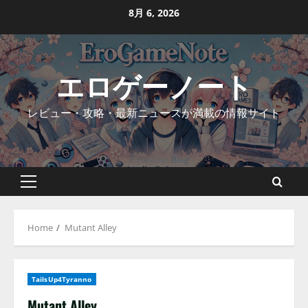
Skip
8月 6, 2026
to
content
エロゲーノート
レビュー・攻略・最新ニュースが満載の情報サイト
Primary
Menu
Home
Mutant Alley
TailsUp4Tyranno
Mutant Alley