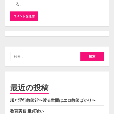
る。
検
索:
最近の投稿
JKと淫行教師SP〜渡る世間はエロ教師ばかり〜
教育実習 童貞喰い