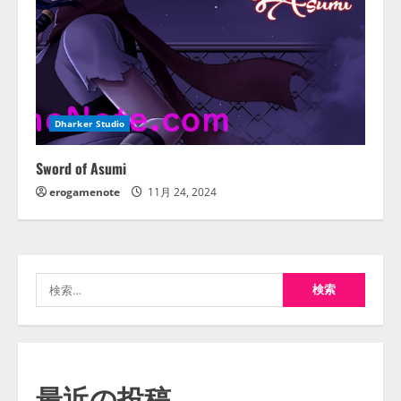
Dharker Studio
Sword of Asumi
erogamenote
11月 24, 2024
検
索:
最近の投稿