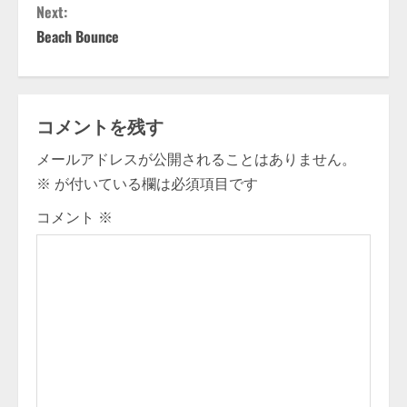
Next:
n
Beach Bounce
t
i
コメントを残す
n
メールアドレスが公開されることはありません。
u
※
が付いている欄は必須項目です
e
コメント
※
R
e
a
d