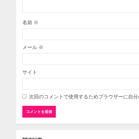
d
i
名前
※
n
g
メール
※
サイト
次回のコメントで使用するためブラウザーに自分