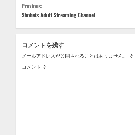
C
Previous:
Shoheis Adult Streaming Channel
o
n
t
コメントを残す
i
メールアドレスが公開されることはありません。
※
n
コメント
※
u
e
R
e
a