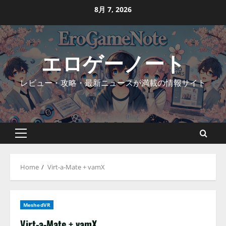
Skip
8月 7, 2026
to
content
エロゲーノート
レビュー・攻略・最新ニュースが満載の情報サイト
Primary
Menu
Home
Virt-a-Mate + vamX
MeshedVR
Virt-a-Mate + vamX