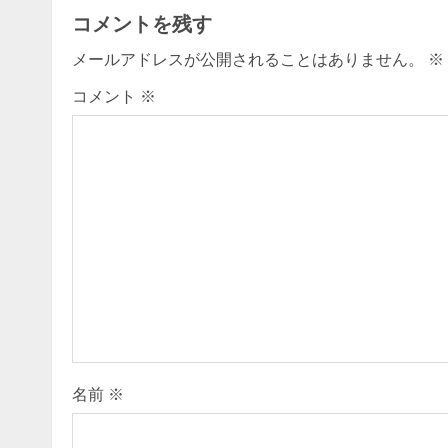
t
コメントを残す
i
メールアドレスが公開されることはありません。
※
n
コメント
※
u
e
R
e
a
d
i
名前
※
n