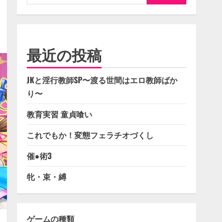
索:
最近の投稿
JKと淫行教師SP〜渡る世間はエロ教師ばか
り〜
教育実習 童貞喰い
これでもか！変態フェラチオづくし
催●術3
牝・束・縛
ゲームの種類