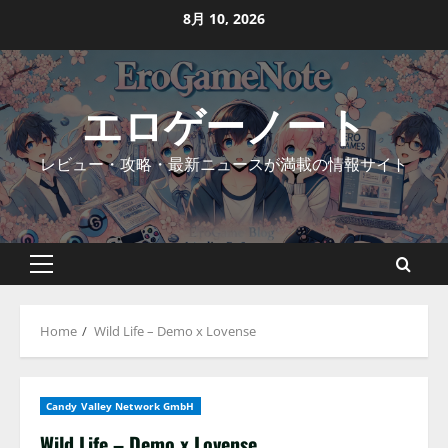
Skip
8月 10, 2026
to
content
エロゲーノート
レビュー・攻略・最新ニュースが満載の情報サイト
Primary
Menu
Home
Wild Life – Demo x Lovense
Candy Valley Network GmbH
Wild Life – Demo x Lovense