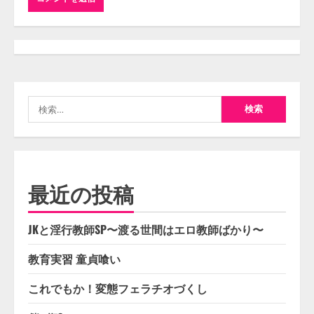
検
索:
最近の投稿
JKと淫行教師SP〜渡る世間はエロ教師ばかり〜
教育実習 童貞喰い
これでもか！変態フェラチオづくし