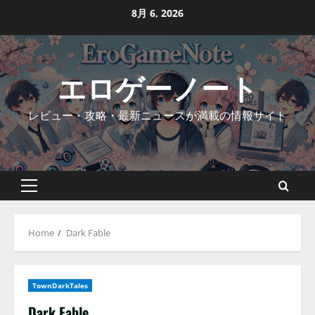
Skip
8月 6, 2026
to
content
エロゲーノート
レビュー・攻略・最新ニュースが満載の情報サイト
Primary
Menu
Home
Dark Fable
TownDarkTales
Dark Fable