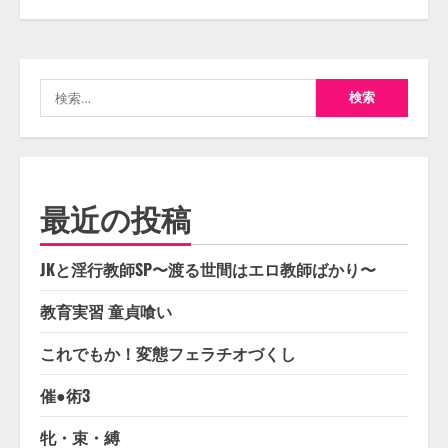
検
索:
最近の投稿
JKと淫行教師SP〜渡る世間はエロ教師ばかり〜
教育実習 童貞喰い
これでもか！変態フェラチオづくし
催●術3
牝・束・縛