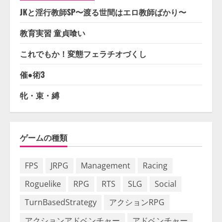
JKと淫行教師SP〜渡る世間はエロ教師ばかり〜
教育実習 童貞喰い
これでもか！変態フェラチオづくし
催●術3
牝・束・縛
ゲームの種類
FPS
JRPG
Management
Racing
Roguelike
RPG
RTS
SLG
Social
TurnBasedStrategy
アクションRPG
アクションアドベンチャー
アドベンチャー