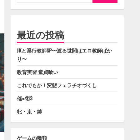
索:
最近の投稿
JKと淫行教師SP〜渡る世間はエロ教師ばか
り〜
教育実習 童貞喰い
これでもか！変態フェラチオづくし
催●術3
牝・束・縛
ゲームの種類