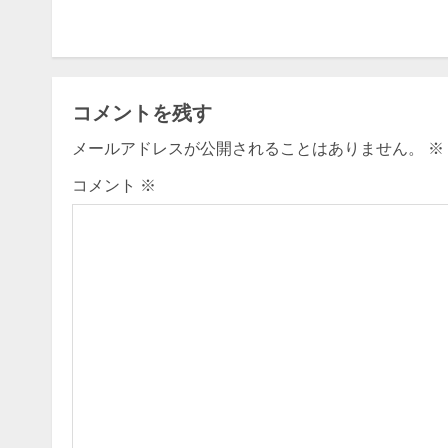
o
n
t
コメントを残す
i
メールアドレスが公開されることはありません。
※
n
コメント
※
u
e
R
e
a