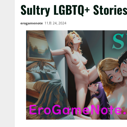
Sultry LGBTQ+ Storie
erogamenote
11月 24, 2024