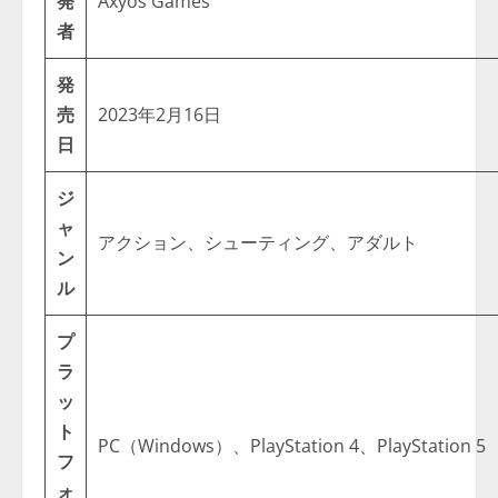
発
Axyos Games
者
発
売
2023年2月16日
日
ジ
ャ
アクション、シューティング、アダルト
ン
ル
プ
ラ
ッ
ト
PC（Windows）、PlayStation 4、PlayStation 5
フ
ォ