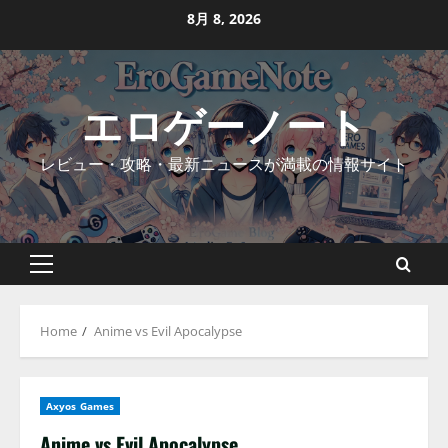
Skip
8月 8, 2026
to
content
エロゲーノート
レビュー・攻略・最新ニュースが満載の情報サイト
Primary
Menu
Home
Anime vs Evil Apocalypse
Axyos Games
Anime vs Evil Apocalypse