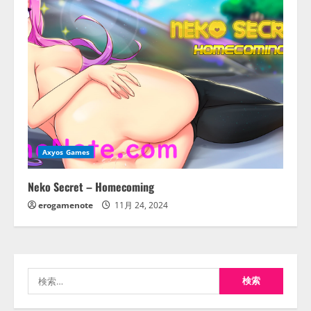
Axyos Games
Neko Secret – Homecoming
erogamenote
11月 24, 2024
検
索: