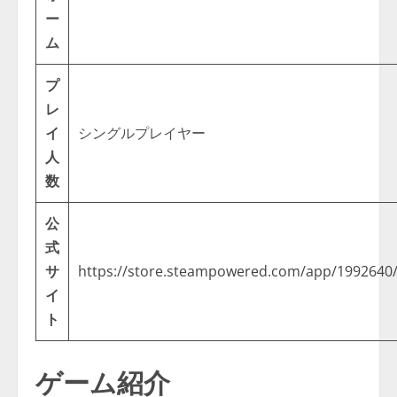
ー
ム
プ
レ
イ
シングルプレイヤー
人
数
公
式
サ
https://store.steampowered.com/app/1992640/
イ
ト
ゲーム紹介