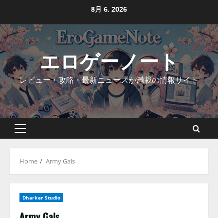
Skip
8月 6, 2026
to
content
エロゲーノート
レビュー・攻略・最新ニュースが満載の情報サイト
Primary
Menu
Home
Army Gals
Dharker Studio
Army Gals