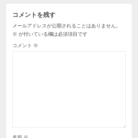
i
コメントを残す
n
メールアドレスが公開されることはありません。
u
※
が付いている欄は必須項目です
e
コメント
※
R
e
a
d
i
n
g
名前
※