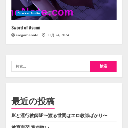
Dharker Studio
Sword of Asumi
erogamenote
11月 24, 2024
検
索:
最近の投稿
JKと淫行教師SP〜渡る世間はエロ教師ばかり〜
教育実習 童貞喰い