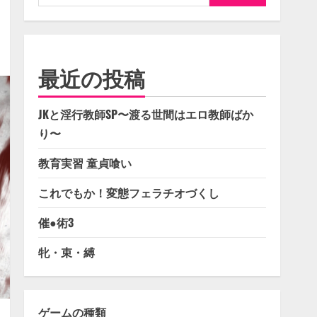
索:
最近の投稿
JKと淫行教師SP〜渡る世間はエロ教師ばか
り〜
教育実習 童貞喰い
これでもか！変態フェラチオづくし
催●術3
牝・束・縛
ゲームの種類