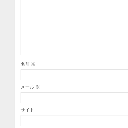
e
R
e
a
d
i
名前
※
n
g
メール
※
サイト