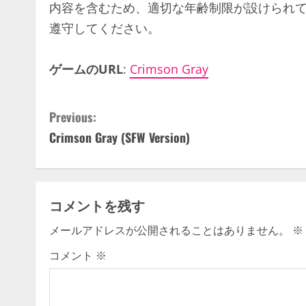
内容を含むため、適切な年齢制限が設けられ
遵守してください。
ゲームのURL
:
Crimson Gray
C
Previous:
Crimson Gray (SFW Version)
o
n
t
コメントを残す
i
メールアドレスが公開されることはありません。
※
n
コメント
※
u