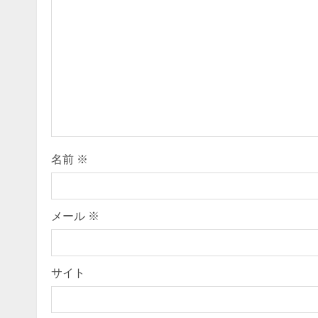
e
R
e
a
d
i
名前
※
n
g
メール
※
サイト