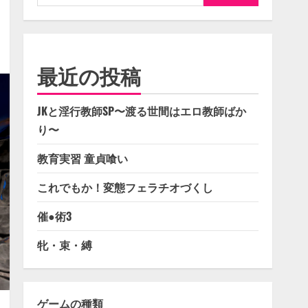
索:
最近の投稿
JKと淫行教師SP〜渡る世間はエロ教師ばか
り〜
教育実習 童貞喰い
これでもか！変態フェラチオづくし
催●術3
牝・束・縛
ゲームの種類