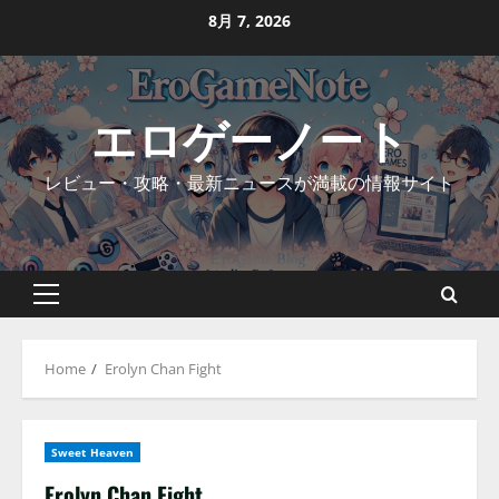
Skip
8月 7, 2026
to
content
エロゲーノート
レビュー・攻略・最新ニュースが満載の情報サイト
Primary
Menu
Home
Erolyn Chan Fight
Sweet Heaven
Erolyn Chan Fight