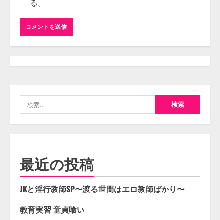
る。
検
索:
最近の投稿
JKと淫行教師SP〜渡る世間はエロ教師ばかり〜
教育実習 童貞喰い