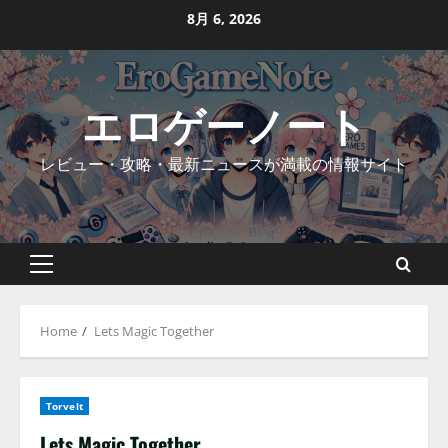
Skip
8月 6, 2026
to
content
エロゲーノート
レビュー・攻略・最新ニュースが満載の情報サイト
Primary
Menu
Home
Lets Magic Together
Torvelt
Lets Magic Together