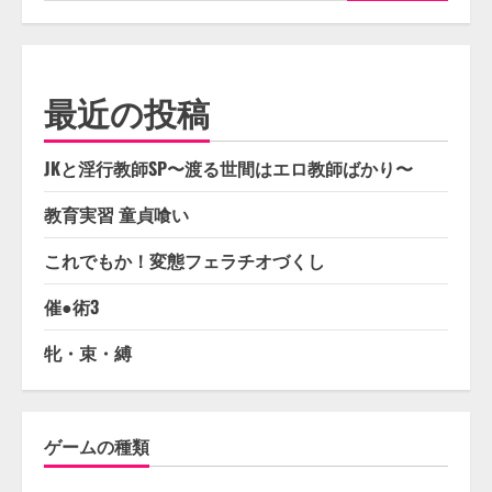
索:
最近の投稿
JKと淫行教師SP〜渡る世間はエロ教師ばかり〜
教育実習 童貞喰い
これでもか！変態フェラチオづくし
催●術3
牝・束・縛
ゲームの種類