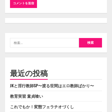
検
索:
最近の投稿
JKと淫行教師SP〜渡る世間はエロ教師ばかり〜
教育実習 童貞喰い
これでもか！変態フェラチオづくし