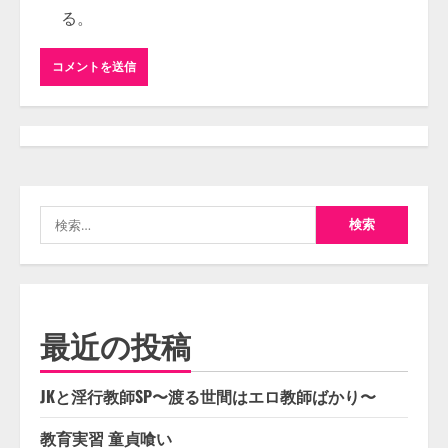
る。
検
索:
最近の投稿
JKと淫行教師SP〜渡る世間はエロ教師ばかり〜
教育実習 童貞喰い