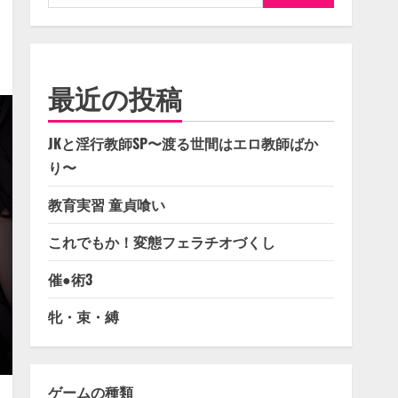
索:
最近の投稿
JKと淫行教師SP〜渡る世間はエロ教師ばか
り〜
教育実習 童貞喰い
これでもか！変態フェラチオづくし
催●術3
牝・束・縛
ゲームの種類