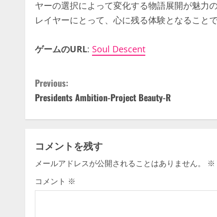
ヤーの選択によって変化する物語展開が魅力
レイヤーにとって、心に残る体験となること
ゲームのURL
:
Soul Descent
C
Previous:
Presidents Ambition-Project Beauty-R
o
n
t
コメントを残す
i
メールアドレスが公開されることはありません。
※
n
コメント
※
u