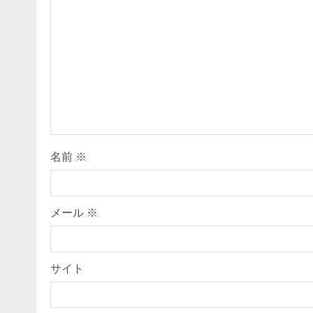
e
R
e
a
d
i
名前
※
n
g
メール
※
サイト