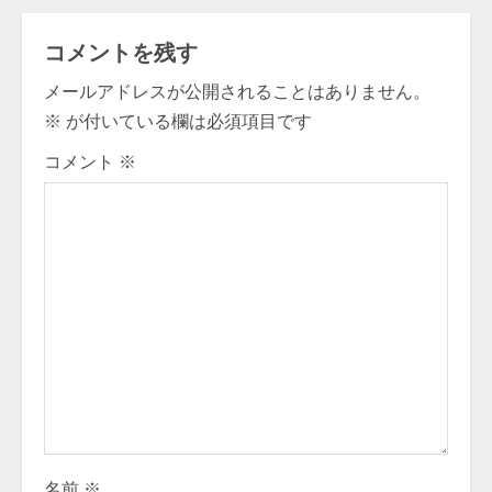
i
コメントを残す
n
メールアドレスが公開されることはありません。
u
※
が付いている欄は必須項目です
e
コメント
※
R
e
a
d
i
n
g
名前
※