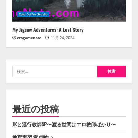
Cold Coffee Studio
My Jigsaw Adventures: A Lost Story
erogamenote
11月 24, 2024
検
索:
最近の投稿
JKと淫行教師SP〜渡る世間はエロ教師ばかり〜
教育実習 童貞喰い