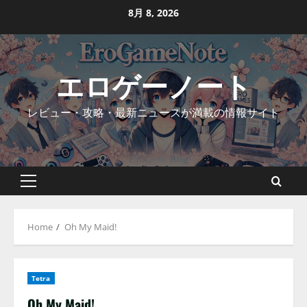
Skip
8月 8, 2026
to
content
エロゲーノート
レビュー・攻略・最新ニュースが満載の情報サイト
Primary
Menu
Home
Oh My Maid!
Tetra
Oh My Maid!