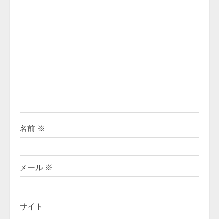
R
e
a
d
i
n
g
名前
※
メール
※
サイト