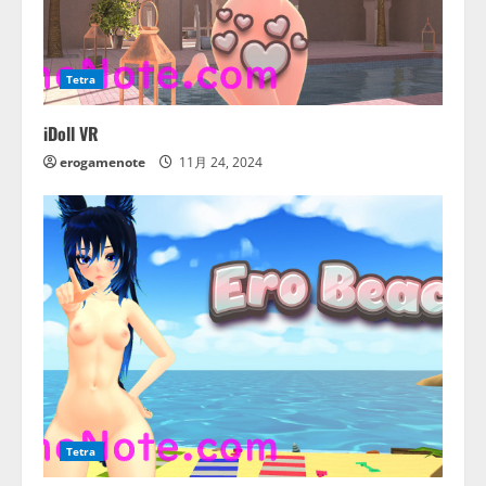
Tetra
iDoll VR
erogamenote
11月 24, 2024
Tetra