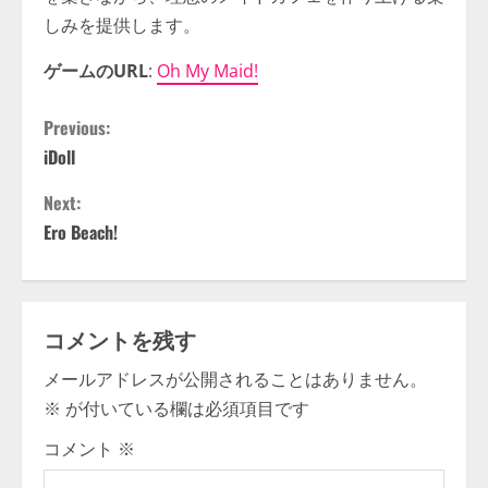
しみを提供します。
ゲームのURL
:
Oh My Maid!
C
Previous:
iDoll
o
Next:
n
Ero Beach!
t
i
コメントを残す
n
メールアドレスが公開されることはありません。
u
※
が付いている欄は必須項目です
e
コメント
※