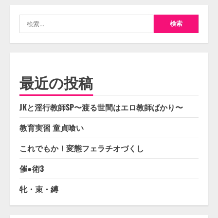
検
索:
最近の投稿
JKと淫行教師SP〜渡る世間はエロ教師ばかり〜
教育実習 童貞喰い
これでもか！変態フェラチオづくし
催●術3
牝・束・縛