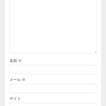
R
e
a
d
i
n
g
名前
※
メール
※
サイト