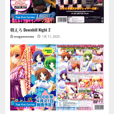
Top Hat Curios
萌えろ Downhill Night 2
erogamenote
1月 11, 2025
Top Hat Curios