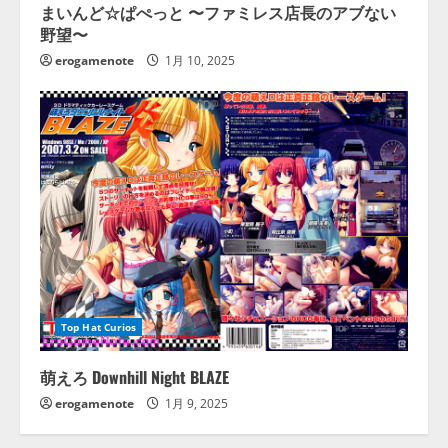
まいんど☆ぱぺっと 〜ファミレス店長のアブない
野望〜
erogamenote
1月 10, 2025
Top Hat Curios
萌えろ Downhill Night BLAZE
erogamenote
1月 9, 2025