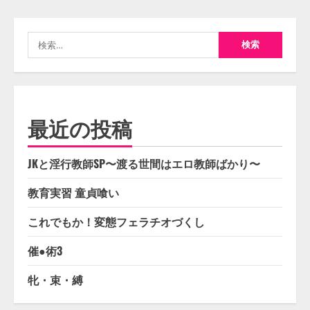
検
索:
最近の投稿
JKと淫行教師SP〜渡る世間はエロ教師ばかり〜
教育実習 童貞喰い
これでもか！変態フェラチオづくし
催●術3
牝・束・縛