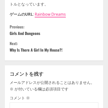
トルとなっています。
ゲームのURL
:
Rainbow Dreams
C
Previous:
Girls And Dungeons
o
Next:
n
Why Is There A Girl In My House?!
t
i
コメントを残す
n
メールアドレスが公開されることはありません。
u
※
が付いている欄は必須項目です
e
コメント
※