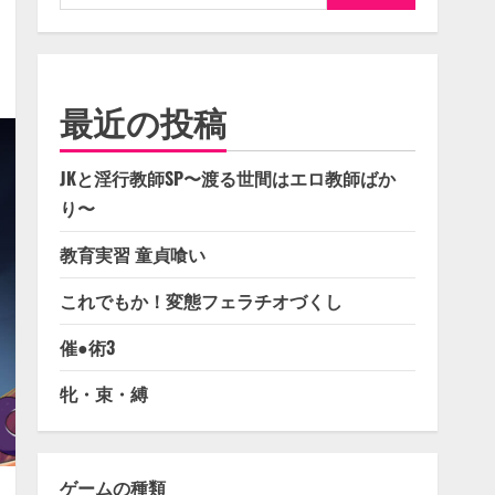
索:
最近の投稿
JKと淫行教師SP〜渡る世間はエロ教師ばか
り〜
教育実習 童貞喰い
これでもか！変態フェラチオづくし
催●術3
牝・束・縛
ゲームの種類