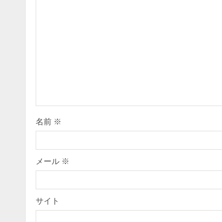
u
e
R
e
a
d
i
名前
※
n
g
メール
※
サイト