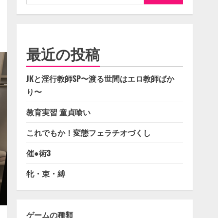
索:
最近の投稿
JKと淫行教師SP〜渡る世間はエロ教師ばか
り〜
教育実習 童貞喰い
これでもか！変態フェラチオづくし
催●術3
牝・束・縛
ゲームの種類