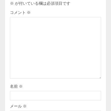
u
※
が付いている欄は必須項目です
e
コメント
※
R
e
a
d
i
n
g
名前
※
メール
※