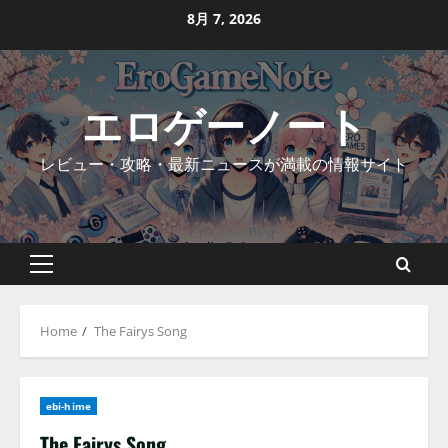
Skip
8月 7, 2026
to
content
エロゲーノート
レビュー・攻略・最新ニュースが満載の情報サイト
Primary
Menu
Home
The Fairys Song
ebi-hime
The Fairys Song