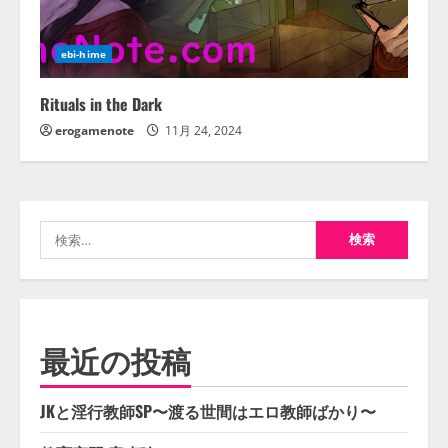
ebi-hime
Rituals in the Dark
erogamenote
11月 24, 2024
検
索:
最近の投稿
JKと淫行教師SP〜渡る世間はエロ教師ばかり〜