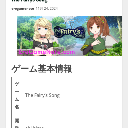
erogamenote
11月 24, 2024
ゲーム基本情報
ゲ
ー
The Fairy’s Song
ム
名
開