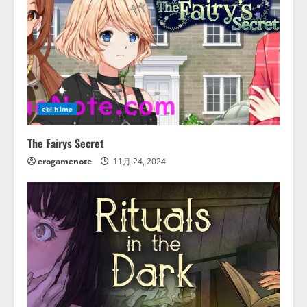
ebi-hime
The Fairys Secret
erogamenote
11月 24, 2024