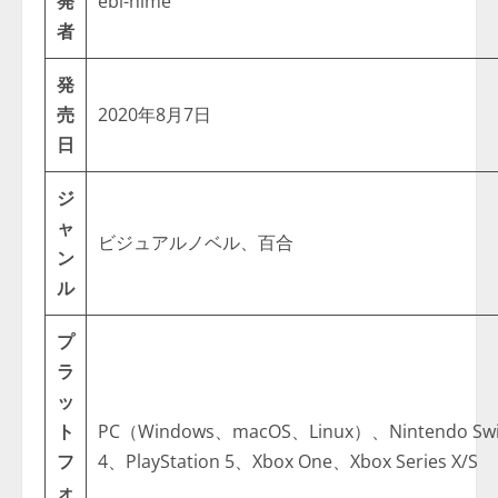
発
ebi-hime
者
発
売
2020年8月7日
日
ジ
ャ
ビジュアルノベル、百合
ン
ル
プ
ラ
ッ
ト
PC（Windows、macOS、Linux）、Nintendo Swit
フ
4、PlayStation 5、Xbox One、Xbox Series X/S
ォ