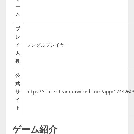
ー
ム
プ
レ
イ
シングルプレイヤー
人
数
公
式
サ
https://store.steampowered.com/app/1244260/
イ
ト
ゲーム紹介