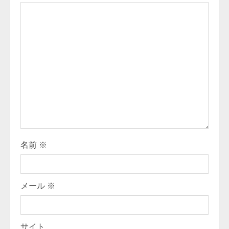
R
e
a
d
i
n
g
名前
※
メール
※
サイト