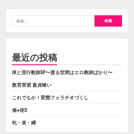
検
索:
最近の投稿
JKと淫行教師SP〜渡る世間はエロ教師ばかり〜
教育実習 童貞喰い
これでもか！変態フェラチオづくし
催●術3
牝・束・縛