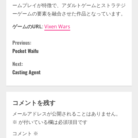
ームプレイが特徴で、アダルトゲームとストラテジ
ーゲームの要素を融合させた作品となっています。
ゲームのURL
:
Vixen Wars
C
Previous:
Pocket Waifu
o
Next:
n
Casting Agent
t
i
コメントを残す
n
メールアドレスが公開されることはありません。
u
※
が付いている欄は必須項目です
e
コメント
※