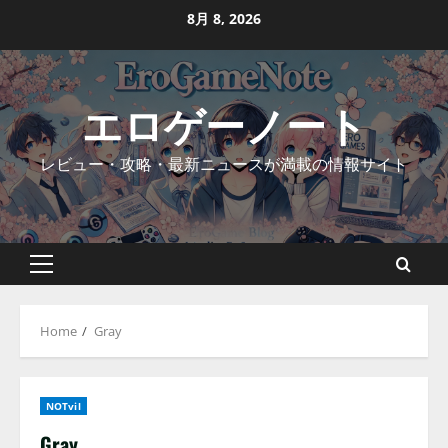
Skip
8月 8, 2026
to
content
エロゲーノート
レビュー・攻略・最新ニュースが満載の情報サイト
Primary
Menu
Home
Gray
NOTvil
Gray