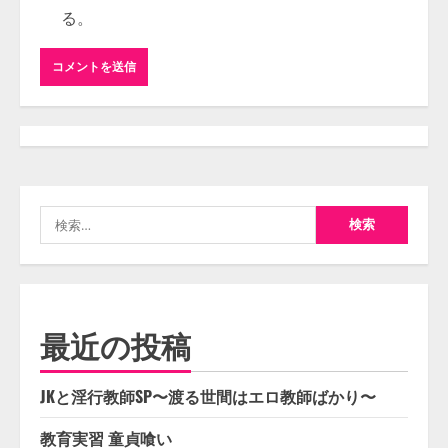
る。
検
索:
最近の投稿
JKと淫行教師SP〜渡る世間はエロ教師ばかり〜
教育実習 童貞喰い