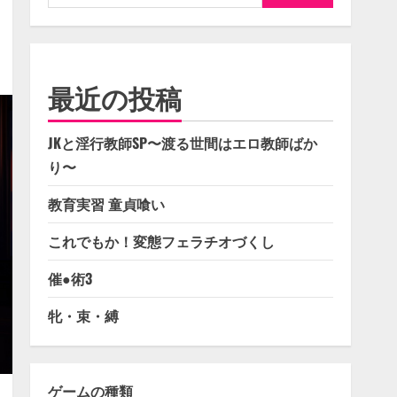
索:
最近の投稿
JKと淫行教師SP〜渡る世間はエロ教師ばか
り〜
教育実習 童貞喰い
これでもか！変態フェラチオづくし
催●術3
牝・束・縛
ゲームの種類