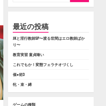
索:
最近の投稿
JKと淫行教師SP〜渡る世間はエロ教師ばか
り〜
教育実習 童貞喰い
これでもか！変態フェラチオづくし
催●術3
牝・束・縛
ゲームの種類