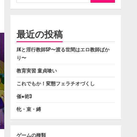
索:
最近の投稿
JKと淫行教師SP〜渡る世間はエロ教師ばか
り〜
教育実習 童貞喰い
これでもか！変態フェラチオづくし
催●術3
牝・束・縛
ゲームの種類