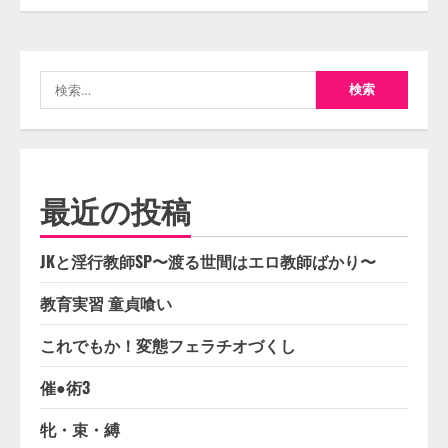
検
索:
最近の投稿
JKと淫行教師SP〜渡る世間はエロ教師ばかり〜
教育実習 童貞喰い
これでもか！変態フェラチオづくし
催●術3
牝・束・縛