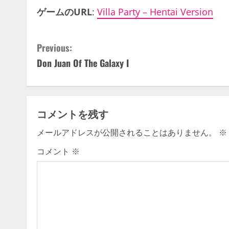
ゲームのURL
:
Villa Party – Hentai Version
C
Previous:
Don Juan Of The Galaxy I
o
n
t
コメントを残す
i
メールアドレスが公開されることはありません。
※
n
コメント
※
u
e
R