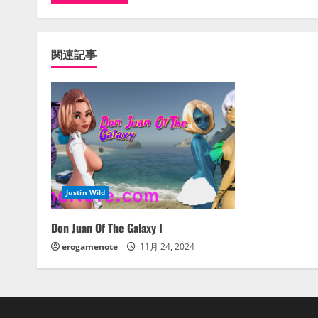
関連記事
Justin Wild
Don Juan Of The Galaxy I
erogamenote
11月 24, 2024