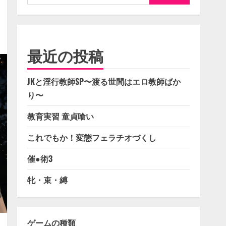
索:
最近の投稿
JKと淫行教師SP〜渡る世間はエロ教師ばか
り〜
教育実習 童貞喰い
これでもか！変態フェラチオづくし
催●術3
牝・束・縛
ゲームの種類