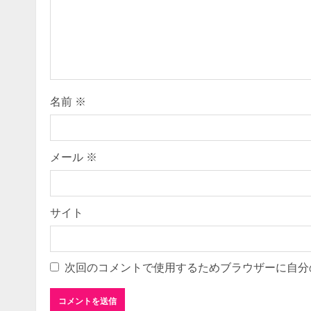
e
a
d
i
名前
※
n
g
メール
※
サイト
次回のコメントで使用するためブラウザーに自分