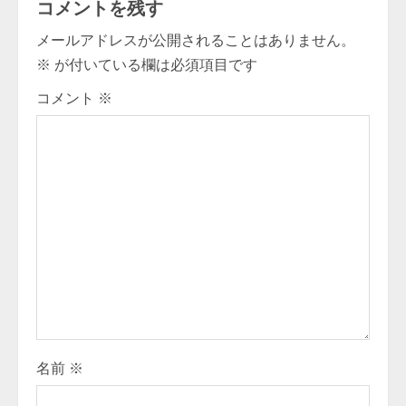
コメントを残す
n
メールアドレスが公開されることはありません。
u
※
が付いている欄は必須項目です
e
コメント
※
R
e
a
d
i
n
g
名前
※