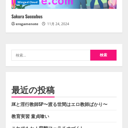
Winged Cloud
Sakura Succubus
erogamenote
11月 24, 2024
検
索:
最近の投稿
JKと淫行教師SP〜渡る世間はエロ教師ばかり〜
教育実習 童貞喰い
これでもか！変態フェラチオづくし