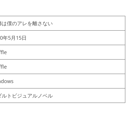
姉は僕のアレを離さない
20年5月15日
fle
fle
ndows
ダルトビジュアルノベル