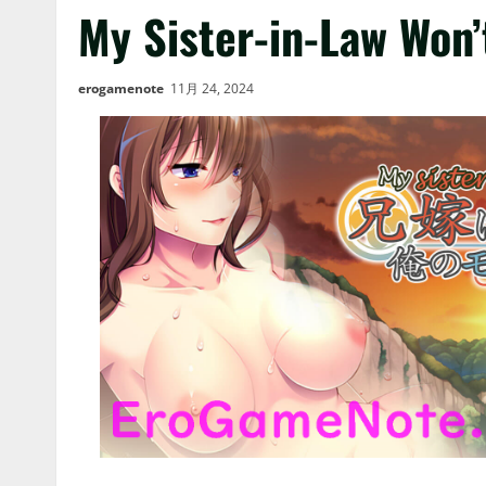
My Sister-in-Law Won’
erogamenote
11月 24, 2024