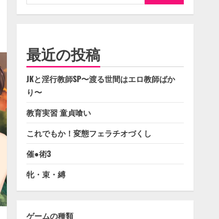
索:
最近の投稿
JKと淫行教師SP〜渡る世間はエロ教師ばか
り〜
教育実習 童貞喰い
これでもか！変態フェラチオづくし
催●術3
牝・束・縛
ゲームの種類