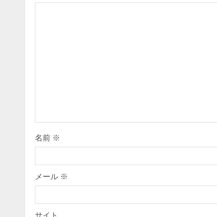
u
e
R
e
a
d
i
名前
※
n
g
メール
※
サイト