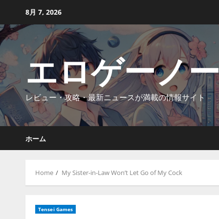
Skip
8月 7, 2026
to
content
エロゲーノ
レビュー・攻略・最新ニュースが満載の情報サイト
ホーム
Home
My Sister-in-Law Won’t Let Go of My Cock
Tensei Games