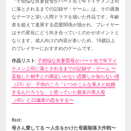
『子煩悩な良妻賢母がパート先で年下イケメン上司
に落とされるまでの記録ザ・ゲーム』は、その過激
なテーマと深い人間ドラマを描いた作品です。年齢
差を超えて進展する恋愛関係が描かれ、プレイヤー
はその変化にどう向き合っていくのかがポイントと
なります。成人向けの内容が多いため、18歳以上
のプレイヤーにおすすめのゲームです。
作品リスト
:
子煩悩な良妻賢母がパート先で年下イ
ケメン上司に落とされるまでの記録ザ・ゲーム 〜
妥協した相手との満足いかない恋愛しか知らない僕
（23）が、子供のころ「いつかこんな美人と結婚
するんだろうな」と思っていた親友の美人母
（45）と22歳差の恋をする〜
C
Next:
o
母さん愛してる 〜人生をかけた母親陥落大作戦〜