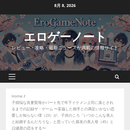
Skip
8月 8, 2026
to
content
エロゲーノート
レビュー・攻略・最新ニュースが満載の情報サイト
Primary
Menu
Home
子煩悩な良妻賢母がパート先で年下イケメン上司に落とされ
るまでの記録ザ・ゲーム 〜妥協した相手との満足いかない恋
愛しか知らない僕（23）が、子供のころ「いつかこんな美人
と結婚するんだろうな」と思っていた親友の美人母（45）と
22歳差の恋をする〜