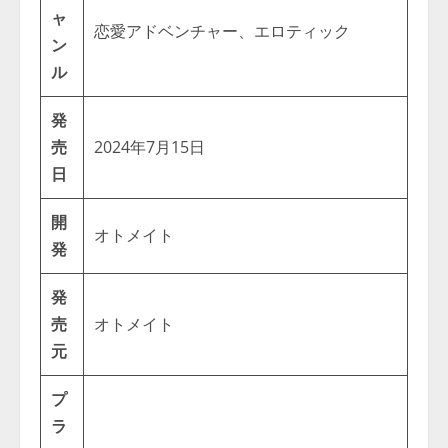
ャ
恋愛アドベンチャー、エロティック
ン
ル
発
売
2024年7月15日
日
開
オトメイト
発
発
売
オトメイト
元
プ
ラ