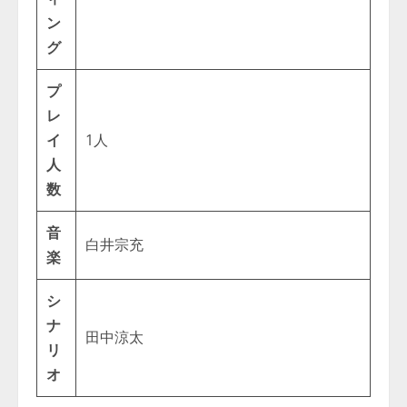
ン
グ
プ
レ
イ
1人
人
数
音
白井宗充
楽
シ
ナ
田中涼太
リ
オ