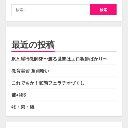
検
索:
最近の投稿
JKと淫行教師SP〜渡る世間はエロ教師ばかり〜
教育実習 童貞喰い
これでもか！変態フェラチオづくし
催●術3
牝・束・縛