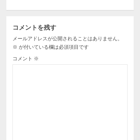
n
t
コメントを残す
i
メールアドレスが公開されることはありません。
※
が付いている欄は必須項目です
n
コメント
※
u
e
R
e
a
d