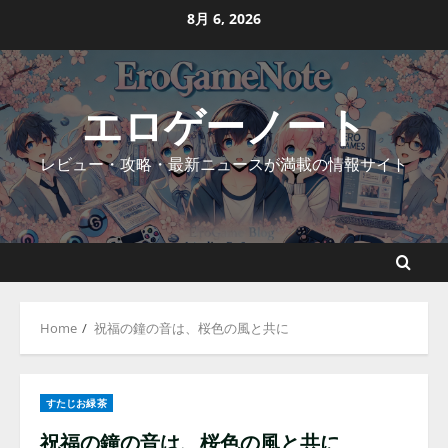
Skip
8月 6, 2026
to
content
エロゲーノート
レビュー・攻略・最新ニュースが満載の情報サイト
Home
祝福の鐘の音は、桜色の風と共に
すたじお緑茶
祝福の鐘の音は、桜色の風と共に