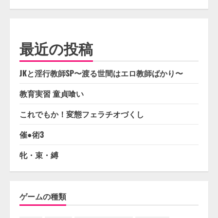
最近の投稿
JKと淫行教師SP〜渡る世間はエロ教師ばかり〜
教育実習 童貞喰い
これでもか！変態フェラチオづくし
催●術3
牝・束・縛
ゲームの種類