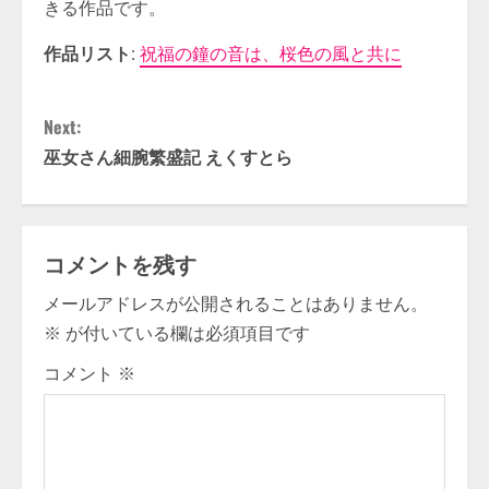
きる作品です。
作品リスト
:
祝福の鐘の音は、桜色の風と共に
C
Next:
o
巫女さん細腕繁盛記 えくすとら
n
t
コメントを残す
i
メールアドレスが公開されることはありません。
※
が付いている欄は必須項目です
n
コメント
※
u
e
R