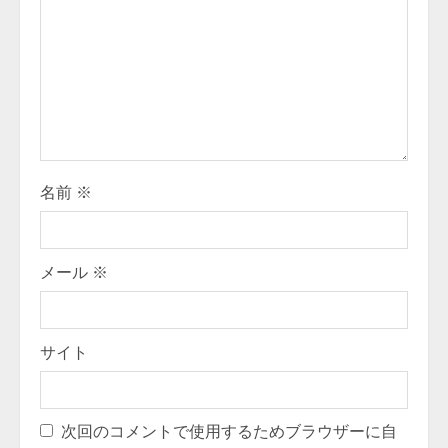
e
a
d
i
名前
※
n
g
メール
※
サイト
次回のコメントで使用するためブラウザーに自