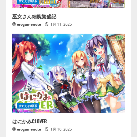
すたじお緑茶
巫女さん細腕繁盛記
erogamenote
1月 11, 2025
すたじお緑茶
はにかみCLOVER
erogamenote
1月 10, 2025