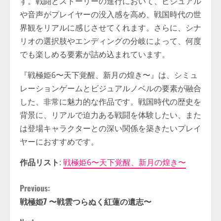
す。戦闘とストーリーの進行において、ビジュアル
や音声がプレイヤーの没入感を高め、戦国時代の世
界観をリアルに感じさせてくれます。さらに、シナ
リオの選択肢やエンディングの分岐によって、何度
でも楽しめる要素が詰め込まれています。
『戦極姫6〜天下覚醒、新月の煌き〜』は、シミュ
レーションゲームとビジュアルノベルの要素が融合
した、非常に魅力的な作品です。戦国時代の歴史を
背景に、リアルで迫力ある戦闘を体験したい、また
は登場キャラクターとの深い関係を築きたいプレイ
ヤーにおすすめです。
作品リスト
:
戦極姫6〜天下覚醒、新月の煌き〜
C
Previous:
戦極姫7 〜戦雲つらぬく紅蓮の遺志〜
o