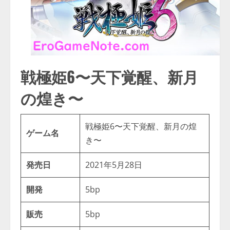
戦極姫6〜天下覚醒、新月
の煌き〜
戦極姫6〜天下覚醒、新月の煌
ゲーム名
き〜
発売日
2021年5月28日
開発
5bp
販売
5bp