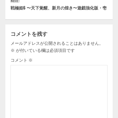
Next:
n
戦極姫6 〜天下覚醒、新月の煌き〜遊戯強化版・壱
t
i
コメントを残す
n
メールアドレスが公開されることはありません。
u
※
が付いている欄は必須項目です
e
コメント
※
R
e
a
d
i