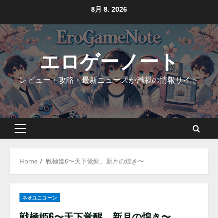
Skip
8月 8, 2026
to
content
エロゲーノート
レビュー・攻略・最新ニュースが満載の情報サイト
Primary
Menu
Home
戦極姫6〜天下覚醒、新月の煌き〜
ネオユニコーン
戦極姫6〜天下覚醒、新月の煌き〜