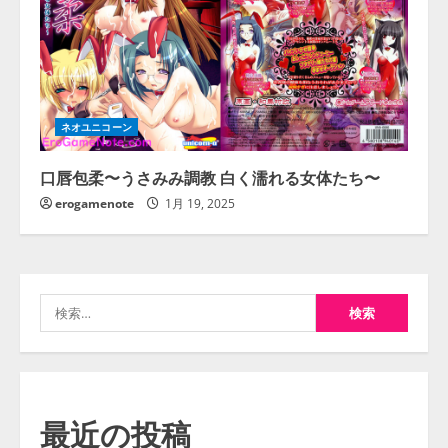
ネオユニコーン
口唇包柔〜うさみみ調教 白く濡れる女体たち〜
erogamenote
1月 19, 2025
検
索:
最近の投稿