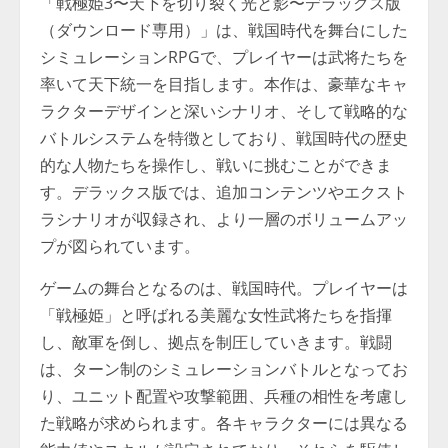
「戦極姫3〜天下を切り裂く光と影〜デラックス版
（ダウンロード専用）」は、戦国時代を舞台にした
シミュレーションRPGで、プレイヤーは武将たちを
率いて天下統一を目指します。本作は、豪華なキャ
ラクターデザインと深いシナリオ、そして戦略的な
バトルシステムを特徴としており、戦国時代の歴史
的な人物たちを操作し、戦いに挑むことができま
す。デラックス版では、追加コンテンツやエクスト
ラシナリオが収録され、より一層のボリュームアッ
プが図られています。
ゲームの舞台となるのは、戦国時代。プレイヤーは
「戦極姫」と呼ばれる美麗な女性武将たちを指揮
し、敵軍を倒し、拠点を制圧していきます。戦闘
は、ターン制のシミュレーションバトルとなってお
り、ユニット配置や攻撃範囲、兵種の相性を考慮し
た戦略が求められます。各キャラクターには異なる