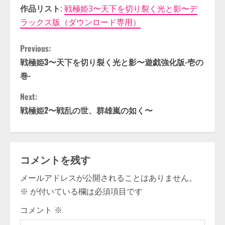
作品リスト
:
戦極姫3〜天下を切り裂く光と影〜デ
ラックス版（ダウンロード専用）
C
Previous:
戦極姫3〜天下を切り裂く光と影〜遊戯強化版-壱の
o
巻-
n
Next:
t
戦極姫2〜戦乱の世、群雄嵐の如く〜
i
n
コメントを残す
u
メールアドレスが公開されることはありません。
※
が付いている欄は必須項目です
e
コメント
※
R