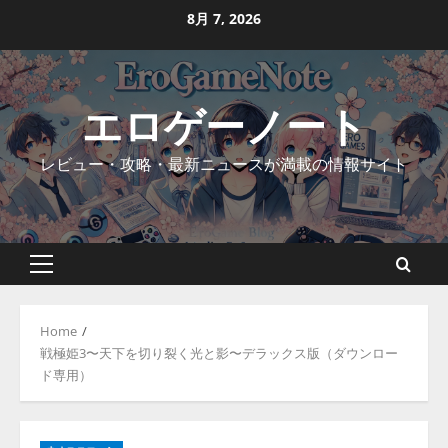
Skip
8月 7, 2026
to
content
エロゲーノート
レビュー・攻略・最新ニュースが満載の情報サイト
Primary
Menu
Home
戦極姫3〜天下を切り裂く光と影〜デラックス版（ダウンロー
ド専用）