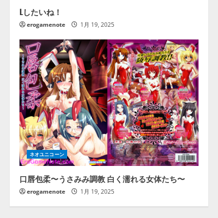
Lしたいね！
erogamenote
1月 19, 2025
ネオユニコーン
口唇包柔〜うさみみ調教 白く濡れる女体たち〜
erogamenote
1月 19, 2025