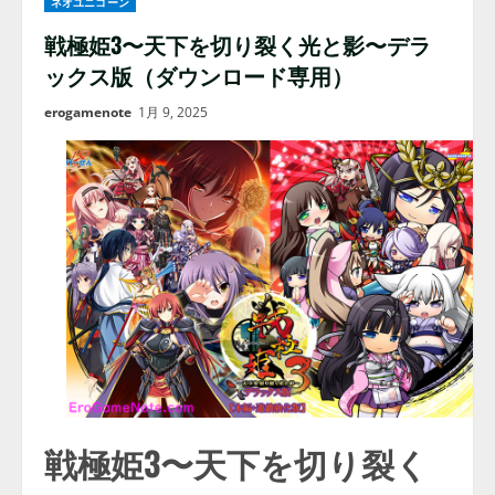
ネオユニコーン
戦極姫3〜天下を切り裂く光と影〜デラ
ックス版（ダウンロード専用）
erogamenote
1月 9, 2025
戦極姫3〜天下を切り裂く