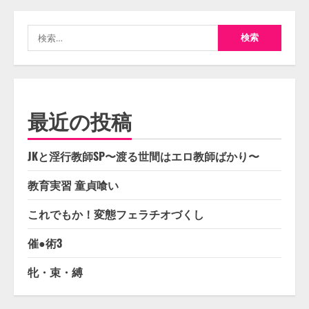
検
索:
最近の投稿
JKと淫行教師SP〜渡る世間はエロ教師ばかり〜
教育実習 童貞喰い
これでもか！変態フェラチオづくし
催●術3
牝・束・縛