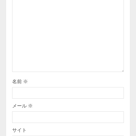
e
a
d
i
n
g
名前
※
メール
※
サイト