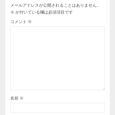
i
メールアドレスが公開されることはありません。
※
が付いている欄は必須項目です
n
コメント
※
u
e
R
e
a
d
i
名前
※
n
g