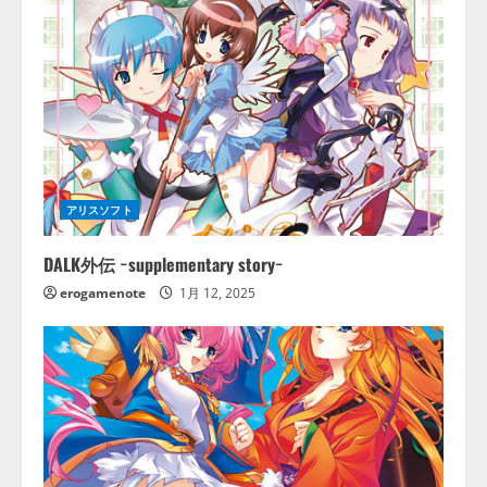
アリスソフト
DALK外伝 −supplementary story−
erogamenote
1月 12, 2025