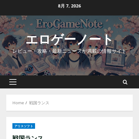
Skip
8月 7, 2026
to
content
エロゲーノート
レビュー・攻略・最新ニュースが満載の情報サイト
Primary
Menu
Home
戦国ランス
アリスソフト
戦国ランス