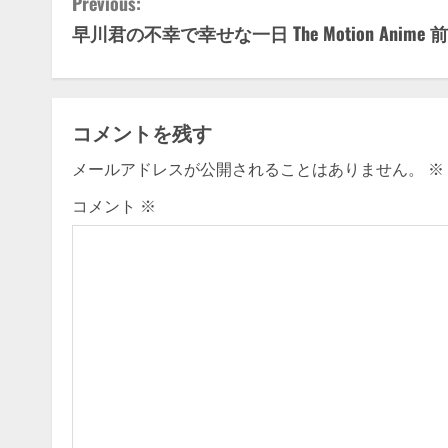
C
Previous:
早川君の不幸で幸せな一日 The Motion Anime 
o
n
t
コメントを残す
i
メールアドレスが公開されることはありません。
※
n
コメント
※
u
e
R
e
a