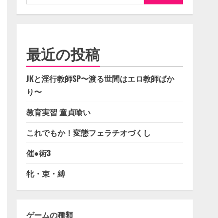
索:
最近の投稿
JKと淫行教師SP〜渡る世間はエロ教師ばか
り〜
教育実習 童貞喰い
これでもか！変態フェラチオづくし
催●術3
牝・束・縛
ゲームの種類