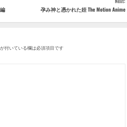
Next:
前編
孕み神と憑かれた姪 The Motion Anime
が付いている欄は必須項目です