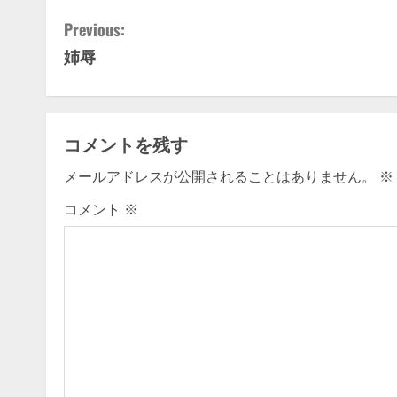
C
Previous:
姉辱
o
n
t
コメントを残す
i
メールアドレスが公開されることはありません。
※
n
コメント
※
u
e
R
e