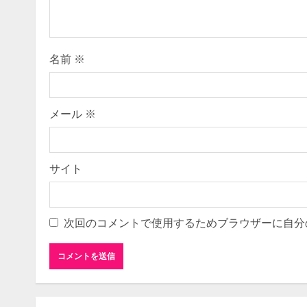
a
d
i
名前
※
n
g
メール
※
サイト
次回のコメントで使用するためブラウザーに自分