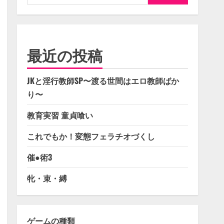
索:
最近の投稿
JKと淫行教師SP〜渡る世間はエロ教師ばか
り〜
教育実習 童貞喰い
これでもか！変態フェラチオづくし
催●術3
牝・束・縛
ゲームの種類