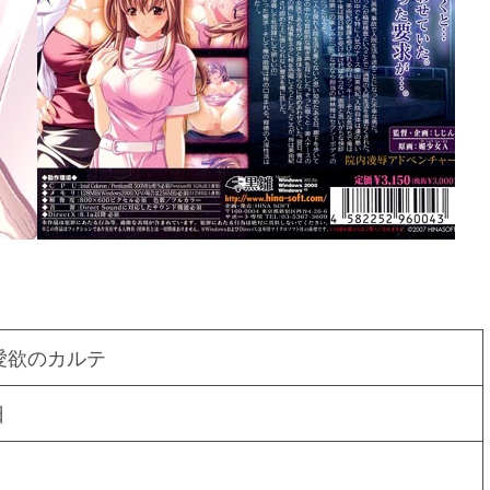
愛欲のカルテ
日