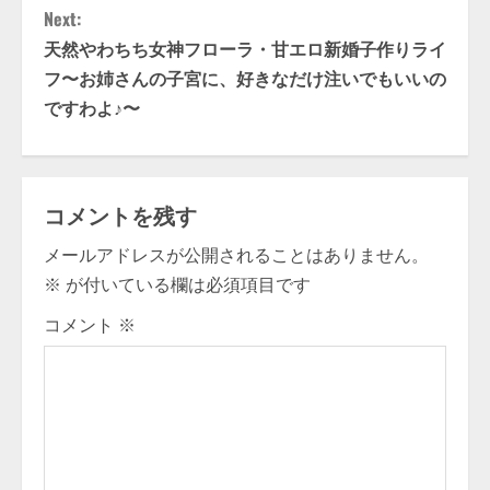
n
Next:
t
天然やわちち女神フローラ・甘エロ新婚子作りライ
フ〜お姉さんの子宮に、好きなだけ注いでもいいの
i
ですわよ♪〜
n
u
コメントを残す
e
メールアドレスが公開されることはありません。
R
※
が付いている欄は必須項目です
e
コメント
※
a
d
i