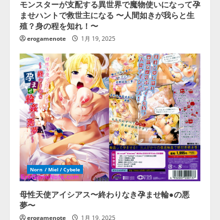
モンスターが支配する異世界で魔物使いになって孕
ませハントで救世主になる 〜人間如きが我らと生
殖？身の程を知れ！〜
erogamenote
1月 19, 2025
Norn / Miel / Cybele
母性天使アイシアス〜終わりなき孕ませ輪●の悪
夢〜
erogamenote
1月 19, 2025