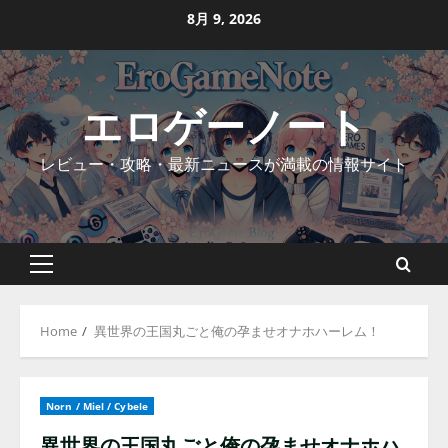
Skip
8月 9, 2026
to
content
エロゲーノート
レビュー・攻略・最新ニュースが満載の情報サイト
Primary
Menu
Home
異世界の王国丸ごと俺の孕ませオナホハーレム！
Norn / Miel / Cybele
異世界の王国丸ごと俺の孕ませオナホハ