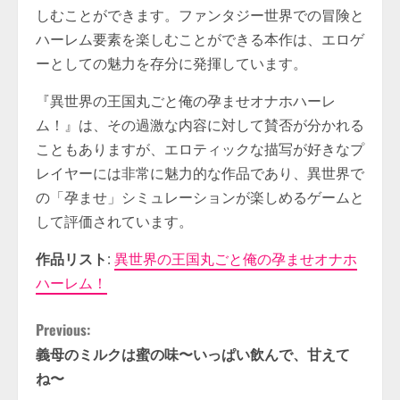
しむことができます。ファンタジー世界での冒険と
ハーレム要素を楽しむことができる本作は、エロゲ
ーとしての魅力を存分に発揮しています。
『異世界の王国丸ごと俺の孕ませオナホハーレ
ム！』は、その過激な内容に対して賛否が分かれる
こともありますが、エロティックな描写が好きなプ
レイヤーには非常に魅力的な作品であり、異世界で
の「孕ませ」シミュレーションが楽しめるゲームと
して評価されています。
作品リスト
:
異世界の王国丸ごと俺の孕ませオナホ
ハーレム！
C
Previous:
義母のミルクは蜜の味〜いっぱい飲んで、甘えて
o
ね〜