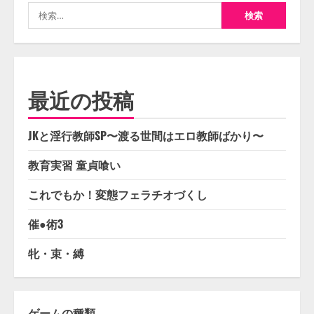
検
索:
最近の投稿
JKと淫行教師SP〜渡る世間はエロ教師ばかり〜
教育実習 童貞喰い
これでもか！変態フェラチオづくし
催●術3
牝・束・縛
ゲームの種類