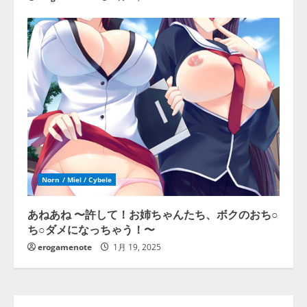
Norn / Miel / Cybele
あねあね 〜許して！お姉ちゃんたち、ボクのおち○
ち○ダメになっちゃう！〜
erogamenote
1月 19, 2025